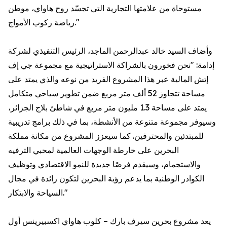
مستوحاة من علامتها التجارية التي تجسّد روح هاواي، موطن
رياضة ركوب الأمواج."
وأضاف السيد خالد عبدالرحمن الماجد، الرئيس التنفيذي لشركة
إدامة: "نحن فخورون بالشراكة الاستراتيجية مع مجموعة جي إف
إتش المالية عبر هذا المشروع الفريد من نوعه والذي يمتد على
مساحة تتجاوز 52 ألف متر مربع ضمن تطوير سياحي متكامل
يمتد على مساحة 1.3 مليون متر مربع في شاطئ بلاج الجزائر،
وسيوفر مجموعة متنوعة من الأنشطة، بما في ذلك برامج تدريبية
للمبتدئين والمحترفين. كما سيعزز المشروع من مكانة مملكة
البحرين على خارطة الوجهات العالمية لمحبي الترفيه
والاستجمام، وسيقدم فرصًا جديدة للنمو الاقتصادي وتوظيف
الكوادر الوطنية بما يدعم رؤية البحرين لتكون رائدة في مجال
السياحة والابتكار."
يعد مشروع بحرين سيرف بارك – كلوب هاواي اكسبيرينس أول